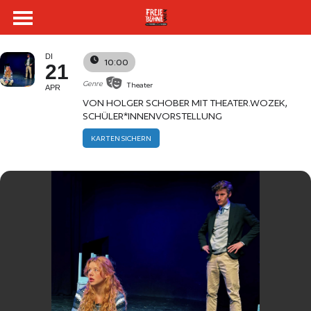
HAMLET X=Y
DI
10:00
21
Genre
Theater
APR
VON HOLGER SCHOBER MIT THEATER.WOZEK,
SCHÜLER*INNENVORSTELLUNG
KARTEN SICHERN