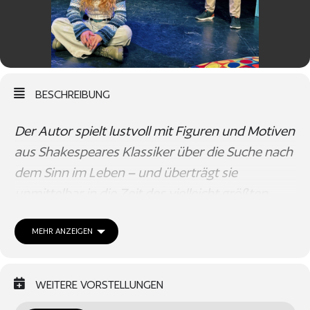
BESCHREIBUNG
Der Autor spielt lustvoll mit Figuren und Motiven
aus Shakespeares Klassiker über die Suche nach
dem Sinn im Leben – und überträgt sie
unmittelbar in die Zeit des vielleicht größten
Umbruchs aller Gewissheiten:
die Pubertät
.
MEHR ANZEIGEN
Ophelia
ist neu in der Schule und sofort fällt ihr
Hamlet
auf: ein merkwürdig verschlossener Typ, der
WEITERE VORSTELLUNGEN
düsteren Gedanken nachhängt und zu gerne mit